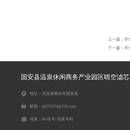
上一篇：
齐
下一篇：
齐
固安县温泉休闲商务产业园区晴空滤芯
地址：河北省廊坊市固安县
邮箱：qk555234@126.com
传真：86-区号-传真号码