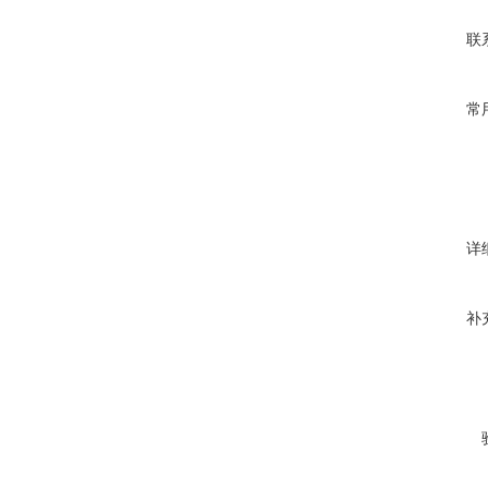
联
常
详
补