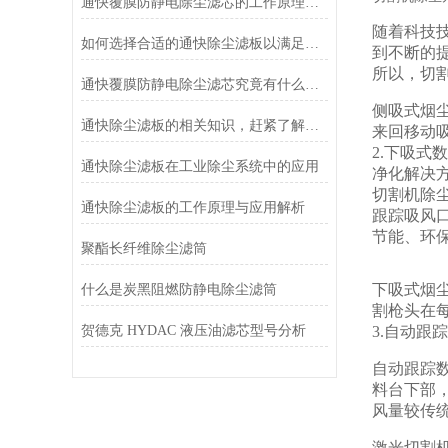
通快覆膜防静电除尘滤芯的工作原理是什么？
随着科技
如何选择合适的通快除尘滤板以满足除尘需求？
到不断的
所以，切
通快覆膜防静电除尘滤芯究竟有什么特点呢？
侧吸式烟
通快除尘滤板的相关知识，赶紧了解一下
来回移动
2.
下吸式数
通快除尘滤板在工业除尘系统中的应用
净化解决
切割机除
通快除尘滤板的工作原理与应用解析
跟踪吸风
节能、环
聚酯长纤维除尘滤筒
下吸式烟
什么是炭黑阻燃防静电除尘滤筒
割枪头在
贺德克 HYDAC 液压油滤芯型号分析
3.
自动跟踪
自动跟踪
料台下部
风量较传
激光切割