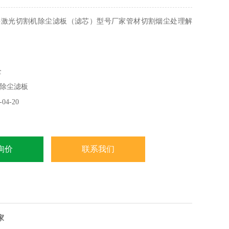
快激光切割机除尘滤板（滤芯）型号厂家管材切割烟尘处理解
为相贯线切割机和管道切割机等，切割时的管子一般都是长度
全
壁比较厚，产生的烟尘比较大，该种切割机一般采用在管子的
除尘滤板
的净化方式或随枪移动方式，以确保抽风净化效果。净化主机
径大小确定。
04-20
询价
联系我们
家