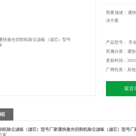
简要描述：通
决方案
管材切割一般
产品型号： 齐
比较长，且管
所属分类：通快
一端直接抽风
型号根据切割管
更新时间：2026-
厂商性质：其他
留言
绍
割机除尘滤板（滤芯）型号厂家通快激光切割机除尘滤板（滤芯）型号厂
方案