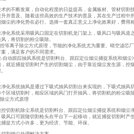
技术的不断发展，自动化程度的日益提高，金属板材、管材切割
提升并普及。随着这些高效的生产技术的普及，其在生产过程中
割烟尘的净化势在必行。选择一套真正意义上净化效果好，费用相
尘净化系统采用吸风口固定在切割机龙门架上，吸风口与吸风道
吸风，将切割的粉尘吸除。
控等离子除尘方式原理，节能的净化系统尤为重要。晴空滤芯厂
方案，满足客户的不同需求。
尘-自动跟踪抽风系统是切割料台、跟踪定位烟尘捕捉系统和烟尘
口，就近捕捉切割时产生的切割烟尘，由于靠近烟尘发生源，控
保。
尘净化系统抽风是通过下吸式抽风切割台来实现的，下吸式抽风
每个区域切割时，相应区域的风门打开抽风，将切割机的粉尘吸
除尘方式原理
数控切割机除尘系统是切割料台、跟踪定位烟尘捕捉系统和烟尘
，吸风口可跟随切割枪头在平台下一起移动，就近捕捉切割时产
统捕捉方式小许多，更为经济、节能、环保。
机切割烟尘处理解决方案