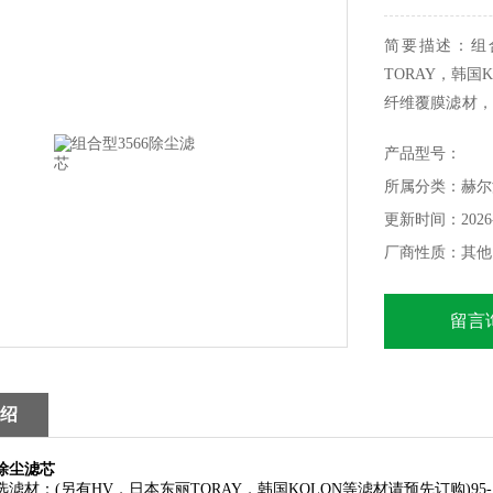
简要描述：组
TORAY，韩国
纤维覆膜滤材，
爆滤材PSK为
产品型号：
选安装方式：
所属分类：赫尔
骨架的防锈方式
更新时间：2026-
厂商性质：其他
留言
绍
6除尘滤芯
滤材：(另有HV，日本东丽TORAY，韩国KOLON等滤材请预先订购)9