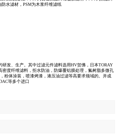
油防水滤材，PSM为木浆纤维滤纸
研发、生产。其中过滤元件滤料选用HV贺佛，日本TORAY
聚酯高密度纤维滤料，拒水防油，防爆覆铝膜处理，氟树脂多微孔
尘，粉体涂装，喷漆烤漆，液压油过滤等高要求领域的。并成
YDAC等多个进口