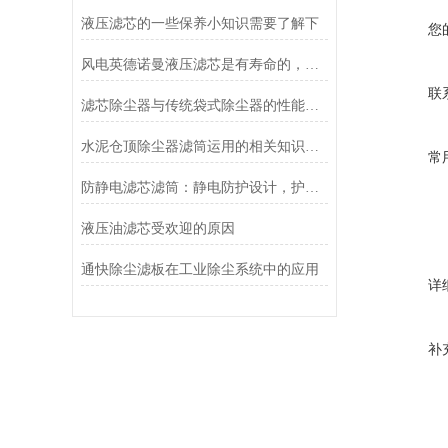
液压滤芯的一些保养小知识需要了解下
您
风电英德诺曼液压滤芯是有寿命的，所以需要知道他的更换操作流程
联
滤芯除尘器与传统袋式除尘器的性能对比
水泥仓顶除尘器滤筒运用的相关知识有必要学习下
常
防静电滤芯滤筒：静电防护设计，护航工业过滤安全运行
液压油滤芯受欢迎的原因
通快除尘滤板在工业除尘系统中的应用
详
补