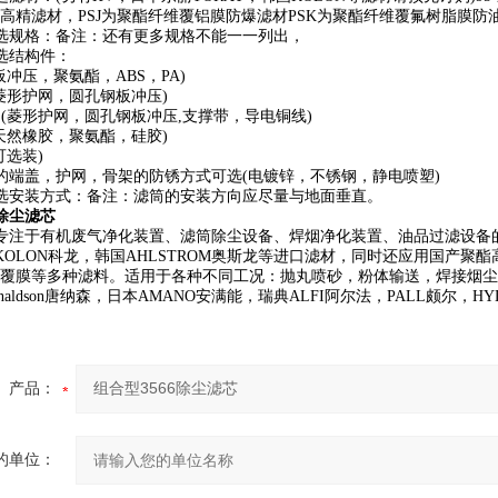
E膜高精滤材，PSJ为聚酯纤维覆铝膜防爆滤材PSK为聚酯纤维覆氟树脂膜防
选规格：备注：还有更多规格不能一一列出，
选结构件：
板冲压，聚氨酯，ABS，PA)
菱形护网，圆孔钢板冲压)
网(菱形护网，圆孔钢板冲压,支撑带，导电铜线)
天然橡胶，聚氨酯，硅胶)
可选装)
的端盖，护网，骨架的防锈方式可选(电镀锌，不锈钢，静电喷塑)
选安装方式：备注：滤筒的安装方向应尽量与地面垂直。
6除尘滤芯
专注于有机废气净化装置、滤筒除尘设备、焊烟净化装置、油品过滤设备的
KOLON科龙，韩国AHLSTROM奥斯龙等进口滤材，同时还应用国产
FE覆膜等多种滤料。适用于各种不同工况：抛丸喷砂，粉体输送，焊接烟
naldson唐纳森，日本AMANO安满能，瑞典ALFI阿尔法，PALL颇尔，H
产品：
的单位：