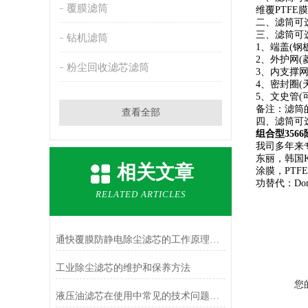
覆膜滤筒
维覆PTF
二、滤筒可
三、滤筒可
钻机滤筒
1、端盖(钢
2、外护网(
粉尘回收滤芯滤筒
3、内支撑
4、密封圈(
5、文史管(
备注：滤筒
查看全部
四、滤筒可
组合型356
我司多年来
东丽，韩国
相关文章
涂膜，PT
功替代：Do
RELATED ARTICLES
通快覆膜防静电除尘滤芯的工作原理是什么？
工业除尘滤芯的维护和保养方法
您
液压油滤芯在使用中常见的技术问题有哪些