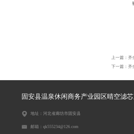
上一篇：
齐
下一篇：
齐
固安县温泉休闲商务产业园区晴空滤芯
地址：河北省廊坊市固安县
邮箱：qk555234@126.com