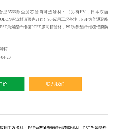
合型3566除尘滤芯滤筒可选滤材：（另有HV，日本东丽
KOLON等滤材请预先订购）95-应用工况备注：PSF为普通聚酯
PST为聚酯纤维覆PTFE膜高精滤材，PSJ为聚酯纤维覆铝膜防
聚酯纤维覆氟树脂膜防油防水滤材，PSM为木浆纤维滤纸滤筒可
备注：滤筒的安装方向应尽量与地面垂直。筒的端盖，护网，
滤筒
可选（电镀锌，不锈钢，静电喷塑）
04-20
询价
联系我们
5-应用工况备注：PSF为普通聚酯纤维覆膜滤材，PST为聚酯纤