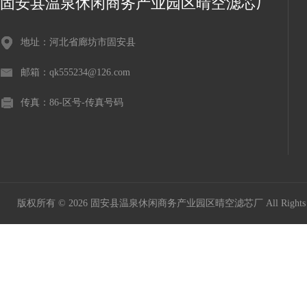
固安县温泉休闲商务产业园区晴空滤芯厂
地址：河北省廊坊市固安县
邮箱：qk555234@126.com
传真：86-区号-传真号码
版权所有 © 2026 固安县温泉休闲商务产业园区晴空滤芯厂 All Rights 