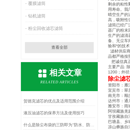
覆膜滤筒
剩余的粘性
用寿命。我
晴空生产的
钻机滤筒
高，吸附性
滤筒已经广
粉尘回收滤芯滤筒
器厂的粉末
生产的滤清
备、无尘车
验和*的技
查看全部
滤材供应商
品都严格按照
把诚信真正
主要产品: 除
相关文章
1200；外径
除尘滤
RELATED ARTICLES
资阳市：雁
宜宾市：翠
南充市：顺
达州市：通
贺德克滤芯的优点及适用范围介绍
雅安市：雨
阿坝藏族羌
液压油滤芯的保养方法及使用技巧
甘孜藏族自
巴塘县、乡
什么是除尘布袋的三防即为“防水、防油、防静电”
凉山彝族自