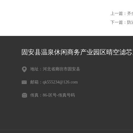
上一篇：
齐
下一篇：
防
固安县温泉休闲商务产业园区晴空滤芯
地址：河北省廊坊市固安县
邮箱：qk555234@126.com
传真：86-区号-传真号码