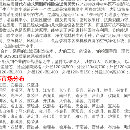
颗粒杂质
这种材料既不会影响
替代布袋式聚酯纤维除尘滤筒优势175*2000
厂生产的除尘滤筒还有一个优点就是堵塞机率小.可多次清洗，达到滤筒
滤筒采用滤料缎织的方法。过滤精度精达0.1um。很轻松的 处理微小的
强，堵塞机率小。抗湿性能强，能反复清洗，密封效果好，抗撕裂能力强
泛被应用。而且已经成为国内几大除尘设备配套厂家。而且还可按不同的
回收滤芯也是应用上述原理。能够真正达到废料的回收在利用。节约能
器、除尘滤筒、液压油过滤器、净化器材种类近千种，产品广泛应用于钢
间、空压机站、风机除尘、、食品饮料等各类机械设备的空气净化系统、
术，在国内处于*水平。
合作，采用的过滤器制造技术，以*的工艺、的设备、*的检测手段、现
ISO9001质量体系标准制造。
融入到企业的经营理念之中，坚持“以诚待人、以信取人、以质服人、以
尘滤芯、除尘滤筒规格：外径120*高500；外径120×高700；外径120×高7
120×高1300； 外径120×高1400；外径120×高150；外径120×高1800；
芯市场分布
江区、安岳县、乐至县
屏区、南溪区、宜宾县、江安县、长宁县、高县、筠连县、珙县、兴文县
庆区、高坪区、嘉陵区、西充县、南部县、蓬安县、营山县、仪陇县、阆
川区、达川区、宣汉县、开江县、大竹县、渠县、万源市
城区、名山区、荥经县、汉源县、石棉县、天全县、芦山县、宝兴县
族自治州：马尔康市、金川县、小金县、阿坝县、若尔盖县、红原县、壤
治州：康定市、泸定县、丹巴县、九龙县、雅江县、道孚县、炉霍县、甘
城县、稻城县、得荣县
治州：西昌市、德昌县、会理县、会东县、宁南县、普格县、布拖县、昭