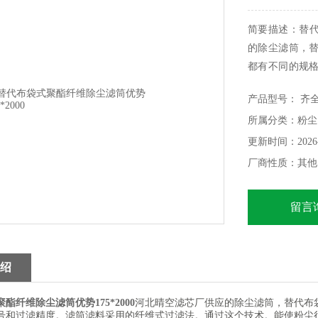
简要描述：替代
的除尘滤筒，替
都有不同的规
技术。能使粉
产品型号： 齐
上剩余的粘性颗
所属分类：粉尘
更新时间：2026-
厂商性质：其他
留言
绍
河北晴空滤芯厂供应的除尘滤筒，替代布
酯纤维除尘滤筒优势175*2000
号和过滤精度。滤筒滤料采用的纤维式过滤法。通过这个技术。能使粉尘