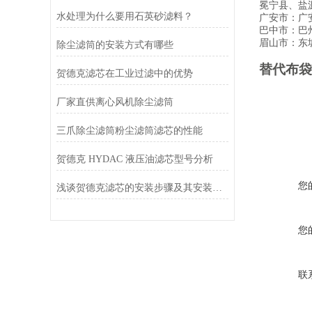
冕宁县、盐
水处理为什么要用石英砂滤料？
广安市：广
巴中市：巴
眉山市：东
除尘滤筒的安装方式有哪些
替代布袋
贺德克滤芯在工业过滤中的优势
厂家直供离心风机除尘滤筒
三爪除尘滤筒粉尘滤筒滤芯的性能
贺德克 HYDAC 液压油滤芯型号分析
您
浅谈贺德克滤芯的安装步骤及其安装注意事项
您
联