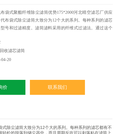
布袋式聚酯纤维除尘滤筒优势175*2000河北晴空滤芯厂供应
代布袋式除尘滤筒大致分为12个大的系列。每种系列的滤芯
格型号和过滤精度。滤筒滤料采用的纤维式过滤法。通过这个
尘很轻松的脱落到储尘器中，而且周期反吹可以剥落粘在滤筒
全
粒杂质
回收滤芯滤筒
04-20
询价
联系我们
袋式除尘滤筒大致分为12个大的系列。每种系列的滤芯都有不
很轻松的脱落到储尘器中，而且周期反吹可以剥落粘在滤筒上