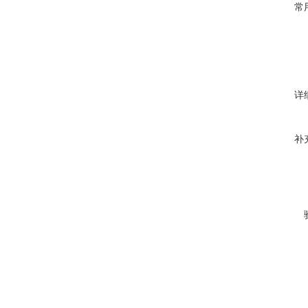
常
详
补