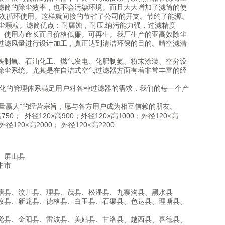
滤筒的除尘效率，也不会污染环境。而且大大增加了滤筒的使
多次循环使用。这样就间接的节省了公司的开支。节约了能源。
粉尘颗粒。滤筒优点：耐腐蚀，耐压.纳污能力强，过滤精度
。使用寿命长而且价格低廉。可再生。我厂生产的亚高效除尘
过滤风量进行设计加工，真正达到清洁环保的目的。晴空滤清
源
铁制氧、石油化工、燃气发电、化肥制氮、粉末涂装、空分设
除尘系统。尤其是在自洁式空气过滤器方面有着非常丰富的经
代化的管理体系满足用户对各种过滤器的需求，我们的每一个产
量赢人”的经营宗旨，愿与各方用户成为相互信赖的朋友。
50； 外径120×高900；外径120×高1000；外径120×高
外径120×高2000； 外径120×高2200
、屏山县
中市
塘县、汶川县、理县、茂县、松潘县、九寨沟县、黑水县
孜县、新龙县、德格县、白玉县、石渠县、色达县、理塘县、
觉县、金阳县、雷波县、美姑县、甘洛县、越西县、喜德县、