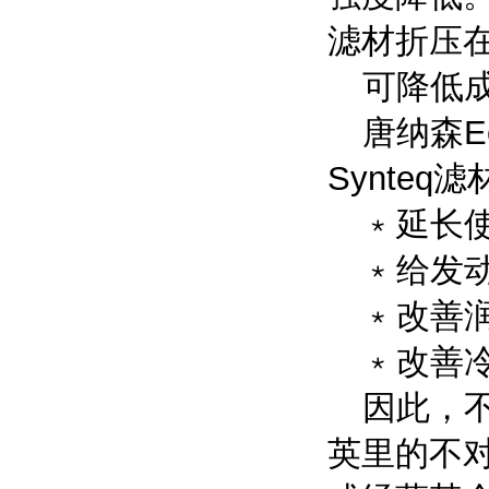
滤材折压
可降低
唐纳森
E
Synteq
滤
﹡延长
﹡给发
﹡改善
﹡改善
因此，
英里的不