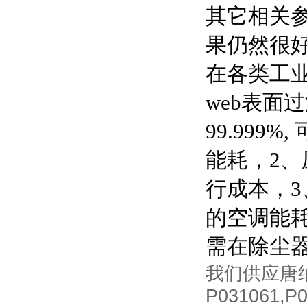
其它相关
果仍然很
在各类工
web
表面过
99.999%,
能耗，
2
、
行成本，
3
的空调能
需在除尘
我们供应唐
P031061,P0