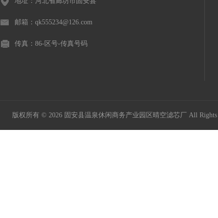
地址：河北省廊坊市固安县
邮箱：qk555234@126.com
传真：86-区号-传真号码
版权所有 © 2026 固安县温泉休闲商务产业园区晴空滤芯厂 All Rights 