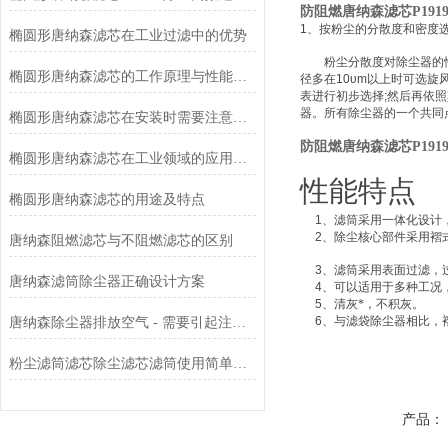
防阻燃唐纳森滤芯P1919
1
、按粉尘的分散度和密度
椭圆形唐纳森滤芯在工业过滤中的优势
粉尘分散度对除尘器的性能
椭圆形唐纳森滤芯的工作原理与性能优势
径多在
10υm
以上时可选旋
表进行初步选择
;
然后再依照
器。所有除尘器的一个共同
椭圆形唐纳森滤芯在安装时需要注意哪些事项？
防阻燃唐纳森滤芯P1919
椭圆形唐纳森滤芯在工业领域的应用有哪些？
性能特点
椭圆形唐纳森滤芯的用途及特点
1
、滤筒采用一体化设计
2
、除尘核心部件采用褶
唐纳森阻燃滤芯与不阻燃滤芯的区别
3
、滤筒采用表面过滤，
唐纳森滤筒除尘器正确设计方案
4
、可以适用于多种工况
5
、清灰*，不积灰。
6
、与滤袋除尘器相比，
唐纳森除尘器排放空气 - 需要引起注意的 3 个原因
粉尘滤筒滤芯除尘滤芯滤筒使用简单方便
产品：