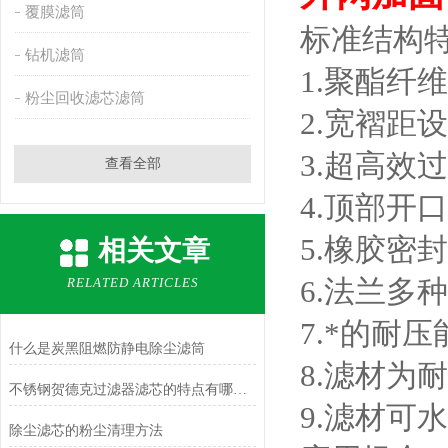
覆膜滤筒
标准结构
钻机滤筒
1.聚酯纤
粉尘回收滤芯滤筒
2.宽褶距
3.超高效
查看全部
4.顶部开
5.橡胶密封
相关文章
6.法兰多
RELATED ARTICLES
7.*的耐压
什么是炭黑阻燃防静电除尘滤筒
8.滤材为
不锈钢贺德克过滤器滤芯的特点有哪些？
9.滤材可
除尘滤芯的粉尘清理方法