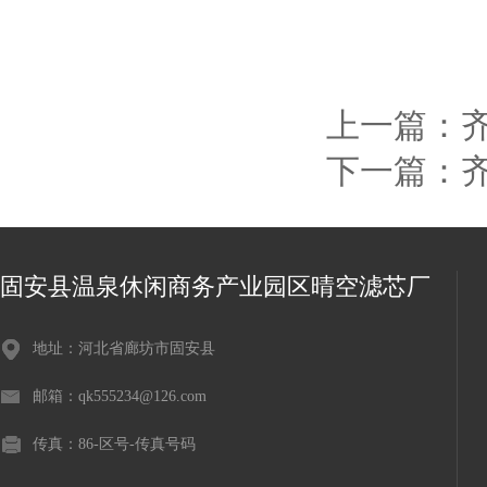
上一篇：
齐
下一篇：
齐
固安县温泉休闲商务产业园区晴空滤芯厂
地址：河北省廊坊市固安县
邮箱：qk555234@126.com
传真：86-区号-传真号码