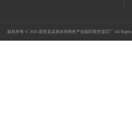
版权所有 © 2026 固安县温泉休闲商务产业园区晴空滤芯厂 All Rights 