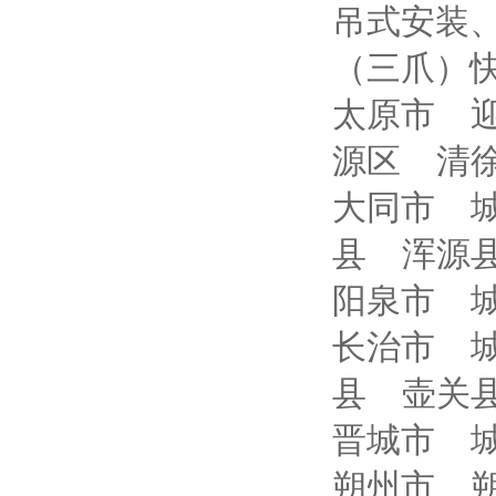
吊式安装
（三爪）快
太原市 
源区 清
大同市 
县 浑源
阳泉市 
长治市 
县 壶关
晋城市 
朔州市 