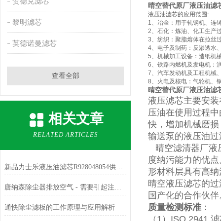
贺德克滤芯
晴空替代原厂液压油滤芯
液压油滤芯的应用范围:
黎明滤芯
1
、冶金：用于轧钢机、连
2
、石化：炼油、化工生产
3
、纺织：聚脂熔体在拉丝
英德诺曼滤芯
4
、电子及制药：反渗透水
5
、机械加工设备：造纸机
6
、铁路内燃机及发电机：
7
、汽车发动机及工程机械、
查看全部
8
、火电及核电：气轮机、
晴空替代原厂液压油滤芯
液压滤芯
主要安装
压油在使用过程中
相关文章
快，增加机械磨损
RELATED ARTICLES
输送泵的液压油过
晴空滤清器厂液
度纳污能力的优点。
新品力士乐液压油滤芯R928048054供应厂家
形材料层具有高纳
晴空液压滤芯的过
唐纳森除尘器排放空气 - 需要引起注意的 3 个原因
国产化的合作伙伴
质量检测标准
：
通快除尘滤板的工作原理与应用解析
（1）ISO 294