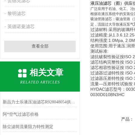
贺德克滤芯
液压油滤芯（图）供应
广泛应用于石油、化工、冶
黎明滤芯
根据在液压系统中的安装位
吸油管路滤芯：吸油管路（
定，流阻过大导致液压泵气
英德诺曼滤芯
过滤材料:采用的玻璃纤
过滤精度:从1.3.6.12.25
结构强度:1.0Mpa, 2.0Mp
使用范围:用于液压.润
查看全部
测试标准:
滤抗破裂性验证按ISO 2
滤芯结构完整性按 ISO 2
滤芯相容性验证按 ISO 2
相关文章
过滤器过滤特性按 ISO 4
过滤器压差特性按 ISO 3
RELATED ARTICLES
流量―压差特性试验按 IS
HYDAC
滤芯型号：0030D0
0030D010BN3HC
新品力士乐液压油滤芯R928048054供应厂家
阿*空气过滤芯价格
产品：
除尘滤筒流量阻力特性测定