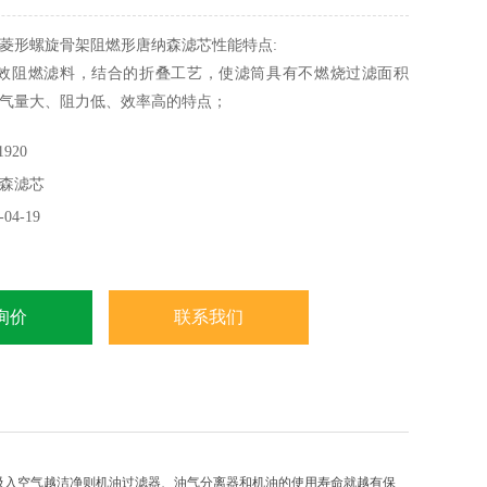
菱形螺旋骨架阻燃形唐纳森滤芯性能特点:
阻燃滤料，结合的折叠工艺，使滤筒具有不燃烧过滤面积
气量大、阻力低、效率高的特点；
外护网采用镀锌板，具有较好的防腐防锈性能；
920
高强度的闭孔橡胶密封，确保了滤筒的气密性；
森滤芯
粘剂，不会产生脱胶和龟裂现象，确保了滤筒的使用寿命和
安全。
04-19
询价
联系我们
吸入空气越洁净则机油过滤器、油气分离器和机油的使用寿命就越有保