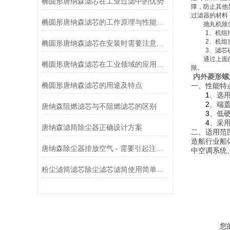
椭圆形唐纳森滤芯在工业过滤中的优势
障，防止其他
过滤器的材料
椭圆形唐纳森滤芯的工作原理与性能优势
抛丸机除尘
1
、机组
2
、机组
椭圆形唐纳森滤芯在安装时需要注意哪些事项？
3
、滤芯
通过上面的叙
椭圆形唐纳森滤芯在工业领域的应用有哪些？
限。
内外菱形螺
椭圆形唐纳森滤芯的用途及特点
一、性能特
1
、选
2
、端
唐纳森阻燃滤芯与不阻燃滤芯的区别
3
、低
4
、采
唐纳森滤筒除尘器正确设计方案
二、适用范
造船行业船
唐纳森除尘器排放空气 - 需要引起注意的 3 个原因
中空调系统
粉尘滤筒滤芯除尘滤芯滤筒使用简单方便
您