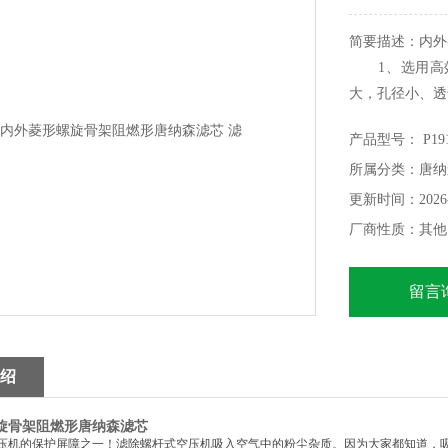
简要描述：内外
1、选用高效
大，孔径小、透
2、端盖和内
产品型号： P191
3、低硬度、
所属分类：唐纳
4、采用*胶
高负荷下的使用
更新时间：2026-
二、适用范围
厂商性质：其他
留言
绍
旋骨架阻燃形唐纳森滤芯
压机的保护屏障之一！滤除螺杆式空压机吸入空气中的粉尘杂质。因为大家都知道，