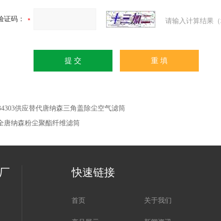
验证码：
请输入计算结果（
034303供应替代唐纳森三角盖除尘空气滤筒
全唐纳森粉尘聚酯纤维滤筒
厂
快速链接
首页
关于我们