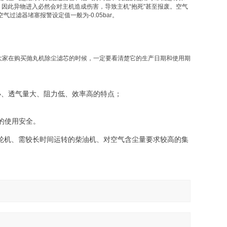
，因此异物进入必然会对主机造成伤害，导致主机
“
抱死
”
甚至报废。空气
空气过滤器堵塞报警设定值一般为
-0.05bar
。
家在购买抛丸机除尘滤芯的时候，一定要看清楚它的生产日期和使用期
小、透气量大、阻力低、效率高的特点；
的使用安全。
轮机、需较长时间运转的柴油机、对空气含尘量要求较高的集