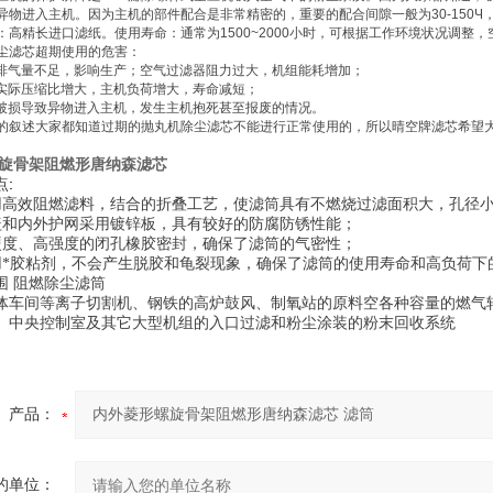
异物进入主机。因为主机的部件配合是非常精密的，重要的配合间隙一般为
30-150Ч
：高精长进口滤纸。使用寿命：通常为
1500~2000
小时，可根据工作环境状况调整，
滤芯超期使用的危害：
排气量不足，影响生产；空气过滤器阻力过大，机组能耗增加；
实际压缩比增大，主机负荷增大，寿命减短；
破损导致异物进入主机，发生主机抱死甚至报废的情况。
述大家都知道过期的抛丸机除尘滤芯不能进行正常使用的，所以晴空牌滤芯希望大
旋骨架阻燃形唐纳森滤芯
:
点
用高效阻燃滤料，结合的折叠工艺，使滤筒具有不燃烧过滤面积大，孔径
盖和内外护网采用镀锌板，具有较好的防腐防锈性能；
硬度、高强度的闭孔橡胶密封，确保了滤筒的气密性；
用*胶粘剂，不会产生脱胶和龟裂现象，确保了滤筒的使用寿命和高负荷下
围
阻燃除尘滤筒
体车间等离子切割机、钢铁的高炉鼓风、制氧站的原料空各种容量的燃气
、中央控制室及其它大型机组的入口过滤和粉尘涂装的粉末回收系统
产品：
的单位：