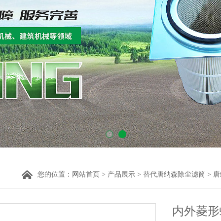
您的位置：
网站首页
>
产品展示
>
替代唐纳森除尘滤筒
>
唐
内外菱形