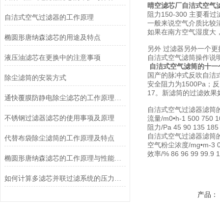
晴空滤芯厂
自洁式空气
阻力150-300 主要
自洁式空气过滤器的工作原理
一般来说空气介质比较清
如果在南方空气湿度大
椭圆形唐纳森滤芯的用途及特点
另外 过滤器另外一个
自洁式空气滤筒
操作说
液压油滤芯在更换中的注意事项
自洁式空气滤筒的十一
国产的脉冲式反吹自洁式空
除尘滤筒的安装方式
安全阻力为1500Pa；
17。新滤筒的过滤效果
通快覆膜防静电除尘滤芯的工作原理是什么？
自洁式空气过滤器滤筒
不锈钢过滤器滤芯的使用事项及原理
流量/m0•h-1 500 750 1
阻力/Pa 45 90 135 185
自洁式空气过滤器滤筒
代替布袋除尘滤筒的工作原理及特点
空气粉尘浓度/mg•m-3 0.05
效率/% 86 96 99 99.9 
椭圆形唐纳森滤芯的工作原理与性能优势
如何计算多滤芯并联过滤系统的压力损失？
产品：