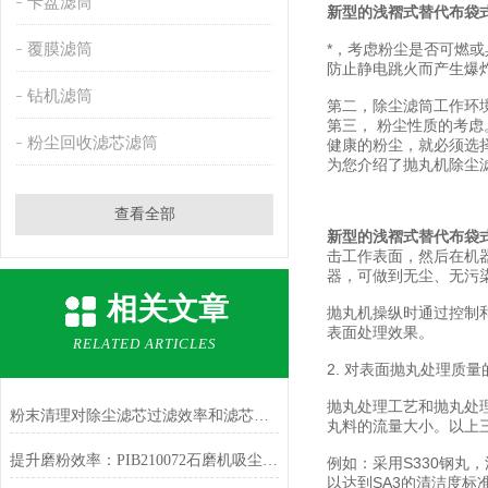
卡盘滤筒
新型的浅褶式替代布袋
覆膜滤筒
*，考虑粉尘是否可燃
防止静电跳火而产生爆
钻机滤筒
第二，除尘滤筒工作环
第三， 粉尘性质的考
粉尘回收滤芯滤筒
健康的粉尘，就必须选
为您介绍了抛丸机除尘
查看全部
新型的浅褶式替代布袋
击工作表面，然后在机
器，可做到无尘、无污
相关文章
抛丸机操纵时通过控制
表面处理效果。
RELATED ARTICLES
2. 对表面抛丸处理质量
抛丸处理工艺和抛丸处
粉末清理对除尘滤芯过滤效率和滤芯寿命的影响
丸料的流量大小。以上
提升磨粉效率：PIB210072石磨机吸尘滤芯的关键作用
例如：采用S330钢丸
以达到SA3的清洁度标