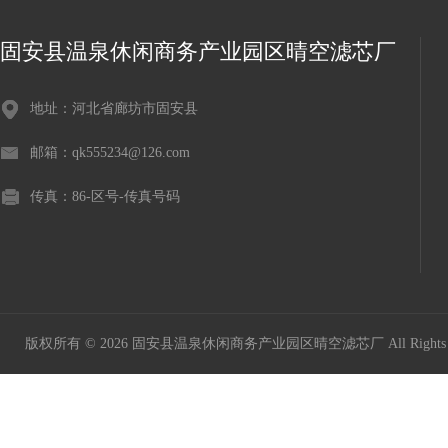
固安县温泉休闲商务产业园区晴空滤芯厂
地址：河北省廊坊市固安县
邮箱：qk555234@126.com
传真：86-区号-传真号码
版权所有 © 2026 固安县温泉休闲商务产业园区晴空滤芯厂 All Rights 